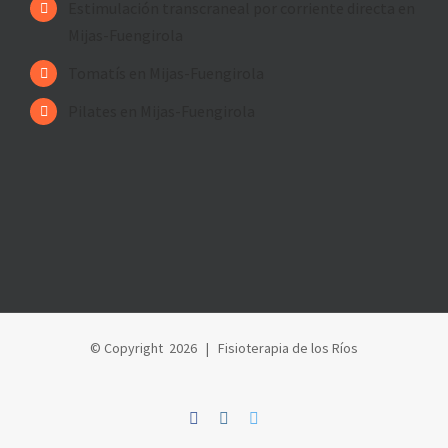
Estimulación transcraneal por corriente directa en
Mijas-Fuengirola
Tomatís en Mijas-Fuengirola
Pilates en Mijas-Fuengirola
© Copyright
2026 | Fisioterapia de los Ríos
facebook
instagram
twitter