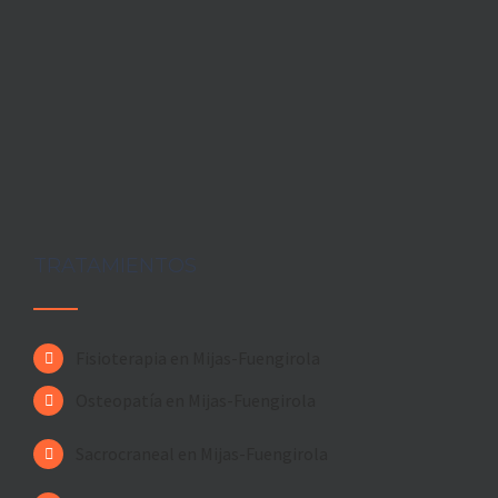
TRATAMIENTOS
Fisioterapia en Mijas-Fuengirola
Osteopatía en Mijas-Fuengirola
Sacrocraneal en Mijas-Fuengirola