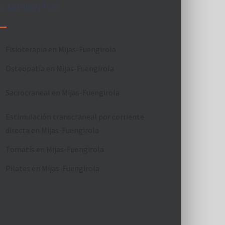
ATAMIENTOS
Fisioterapia en Mijas-Fuengirola
Osteopatía en Mijas-Fuengirola
Sacrocraneal en Mijas-Fuengirola
Estimulación transcraneal por corriente
directa en Mijas-Fuengirola
Tomatís en Mijas-Fuengirola
Pilates en Mijas-Fuengirola