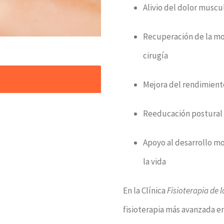
Alivio del dolor muscul
Recuperación de la mov
cirugía
Mejora del rendimient
Reeducación postural 
Apoyo al desarrollo mo
la vida
En la Clínica
Fisioterapia de l
fisioterapia más avanzada en