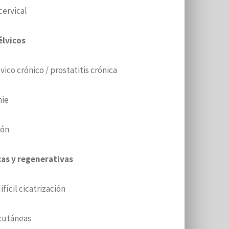
cervical
élvicos
ico crónico / prostatitis crónica
nie
ión
as y regenerativas
ifícil cicatrización
cutáneas