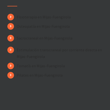
Fisioterapia en Mijas-Fuengirola
Osteopatía en Mijas-Fuengirola
Sacrocraneal en Mijas-Fuengirola
Estimulación transcraneal por corriente directa en
Mijas-Fuengirola
Tomatís en Mijas-Fuengirola
Pilates en Mijas-Fuengirola