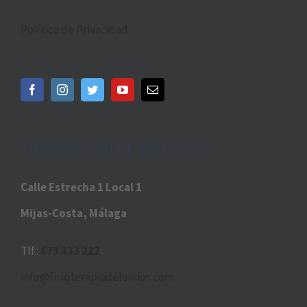
Política de Privacidad
INFORMACIÓN DE CONTACTO
Calle Estrecha 1 Local 1
Mijas-Costa, Málaga
Tlf.:
673 333 222
info@fisioterapiadelosrios.com