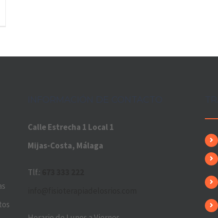
INFORMACIÓN DE CONTACTO
TR
Calle Estrecha 1 Local 1
Mijas-Costa, Málaga
Tlf.:
673 333 222
as
info@fisioterapiadelosrios.com
tos
Horario de Lunes a Viernes