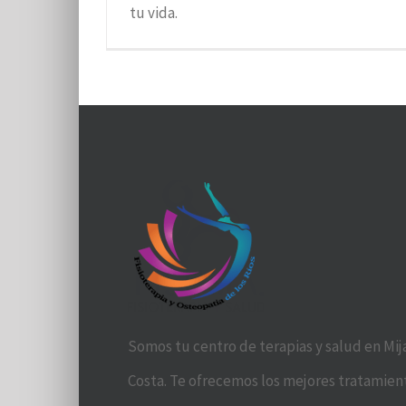
tu vida.
Somos tu centro de terapias y salud en Mij
Costa. Te ofrecemos los mejores tratamien