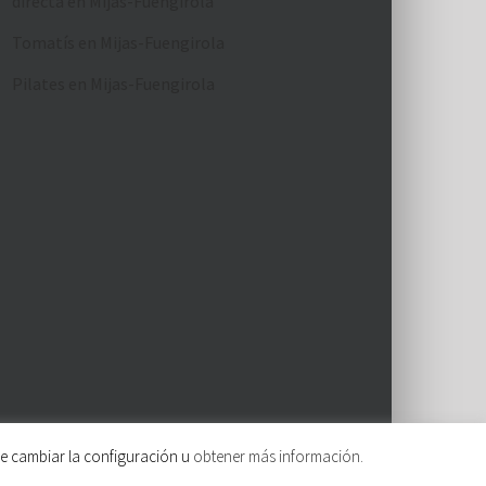
directa en Mijas-Fuengirola
Tomatís en Mijas-Fuengirola
Pilates en Mijas-Fuengirola
de cambiar la configuración u
obtener más información.