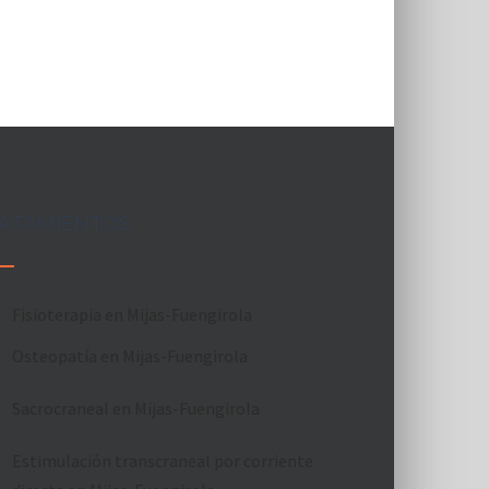
ATAMIENTOS
Fisioterapia en Mijas-Fuengirola
Osteopatía en Mijas-Fuengirola
Sacrocraneal en Mijas-Fuengirola
Estimulación transcraneal por corriente