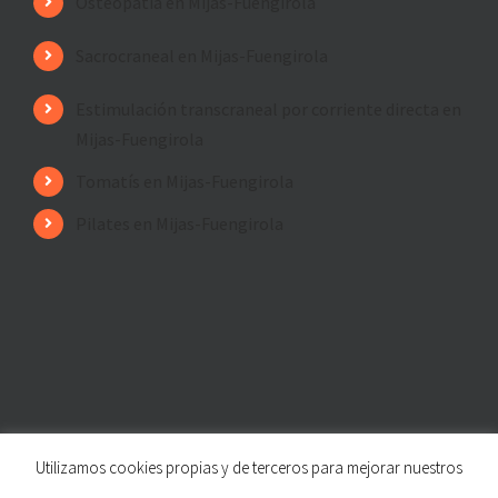
Osteopatía en Mijas-Fuengirola
Sacrocraneal en Mijas-Fuengirola
Estimulación transcraneal por corriente directa en
Mijas-Fuengirola
Tomatís en Mijas-Fuengirola
Pilates en Mijas-Fuengirola
Utilizamos cookies propias y de terceros para mejorar nuestros
© Copyright
2026 | Fisioterapia de los Ríos