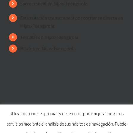
Sacrocraneal en Mijas-Fuengirola
Estimulación transcraneal por corriente directa en
Mijas-Fuengirola
Tomatís en Mijas-Fuengirola
Pilates en Mijas-Fuengirola
Utilizamos cookies propias y de terceros para mejorar nuestros
© Copyright
2026 | Fisioterapia de los Ríos
servicios mediante el análisis de sus hábitos de navegación. Puede