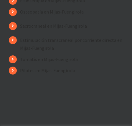
Fisioterapia en Mijas-Fuengirola
Osteopatía en Mijas-Fuengirola
Sacrocraneal en Mijas-Fuengirola
Estimulación transcraneal por corriente directa en
Mijas-Fuengirola
Tomatís en Mijas-Fuengirola
Pilates en Mijas-Fuengirola