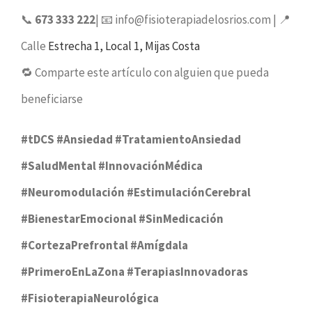
📞
673 333 222
| 📧 info@fisioterapiadelosrios.com | 📍
Calle
Estrecha 1, Local 1, Mijas Costa
🔁 Comparte este artículo con alguien que pueda
beneficiarse
#tDCS #Ansiedad #TratamientoAnsiedad
#SaludMental #InnovaciónMédica
#Neuromodulación #EstimulaciónCerebral
#BienestarEmocional #SinMedicación
#CortezaPrefrontal #Amígdala
#PrimeroEnLaZona #TerapiasInnovadoras
#FisioterapiaNeurológica