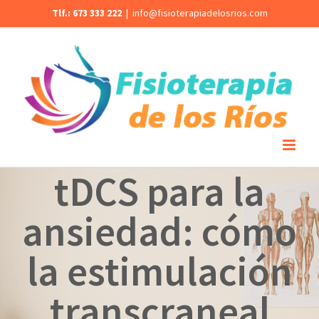
Saltar
Tlf.:
673 333 222
|
info@fisioterapiadelosrios.com
al
contenido
tDCS para la
ansiedad: cómo
la estimulación
transcraneal