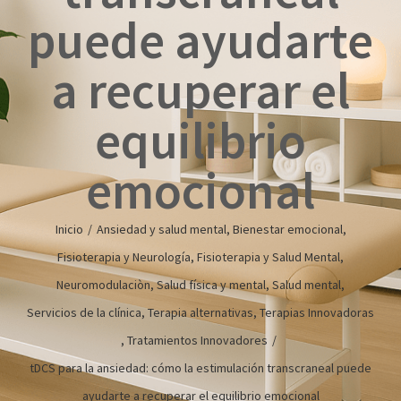
puede ayudarte
a recuperar el
equilibrio
emocional
Inicio
/
Ansiedad y salud mental
,
Bienestar emocional
,
Fisioterapia y Neurología
,
Fisioterapia y Salud Mental
,
Neuromodulaciòn
,
Salud física y mental
,
Salud mental
,
Servicios de la clínica
,
Terapia alternativas
,
Terapias Innovadoras
,
Tratamientos Innovadores
/
tDCS para la ansiedad: cómo la estimulación transcraneal puede
ayudarte a recuperar el equilibrio emocional