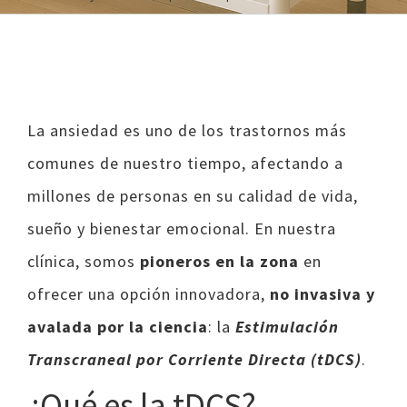
Ver
La ansiedad es uno de los trastornos más
imagen
comunes de nuestro tiempo, afectando a
más
millones de personas en su calidad de vida,
grande
sueño y bienestar emocional. En nuestra
clínica, somos
pioneros en la zona
en
ofrecer una opción innovadora,
no invasiva y
avalada por la ciencia
: la
Estimulación
Transcraneal por Corriente Directa (tDCS)
.
¿Qué es la tDCS?