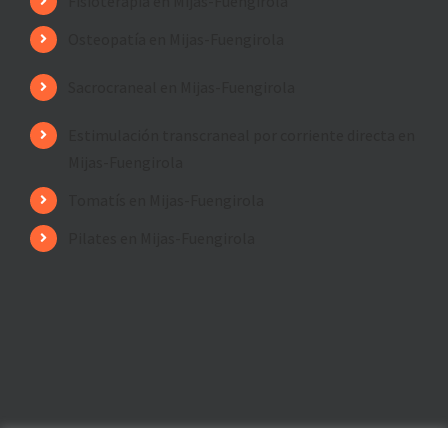
Fisioterapia en Mijas-Fuengirola
Osteopatía en Mijas-Fuengirola
Sacrocraneal en Mijas-Fuengirola
Estimulación transcraneal por corriente directa en
Mijas-Fuengirola
Tomatís en Mijas-Fuengirola
Pilates en Mijas-Fuengirola