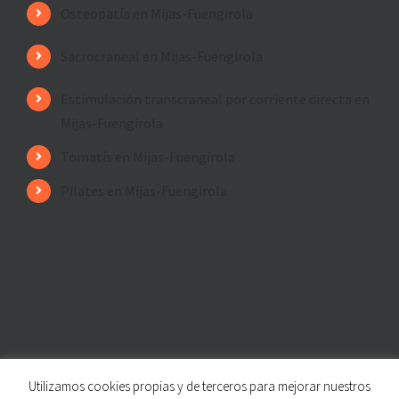
Osteopatía en Mijas-Fuengirola
Sacrocraneal en Mijas-Fuengirola
Estimulación transcraneal por corriente directa en
Mijas-Fuengirola
Tomatís en Mijas-Fuengirola
Pilates en Mijas-Fuengirola
Utilizamos cookies propias y de terceros para mejorar nuestros