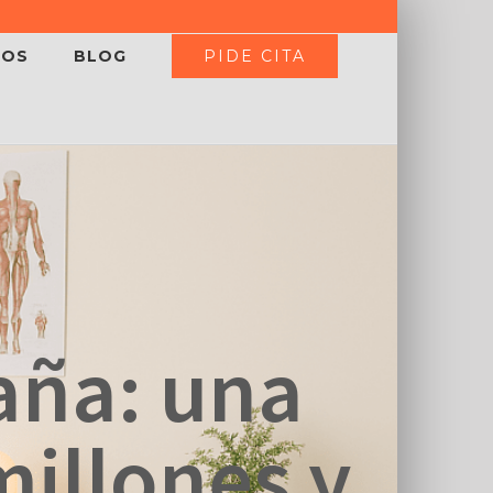
PIDE CITA
IOS
BLOG
aña: una
millones y