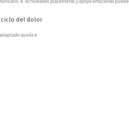
nsificarlo 🔹 Actividades placenteras y apoyo emocional puede
 ciclo del dolor
o adaptado ayuda a: