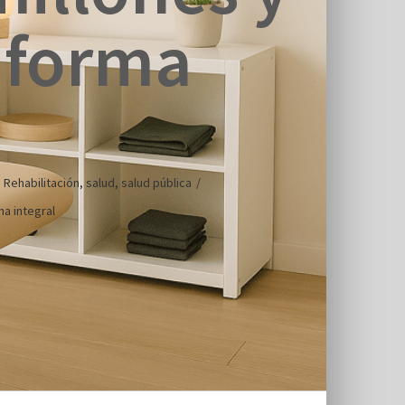
 forma
,
Rehabilitación
,
salud
,
salud pública
/
a integral