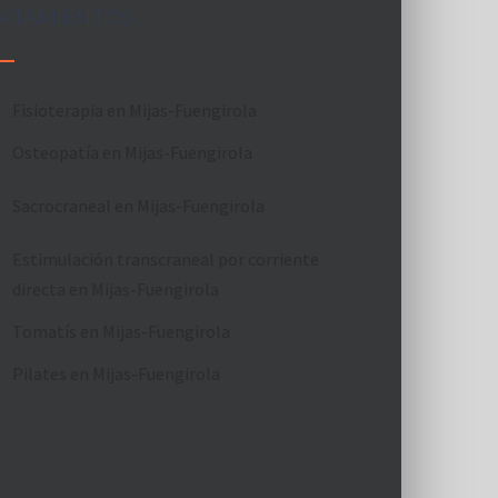
ATAMIENTOS
Fisioterapia en Mijas-Fuengirola
Osteopatía en Mijas-Fuengirola
Sacrocraneal en Mijas-Fuengirola
Estimulación transcraneal por corriente
directa en Mijas-Fuengirola
Tomatís en Mijas-Fuengirola
Pilates en Mijas-Fuengirola