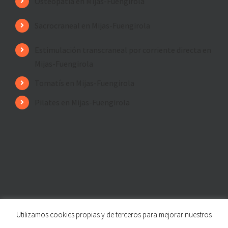
Osteopatía en Mijas-Fuengirola
Sacrocraneal en Mijas-Fuengirola
Estimulación transcraneal por corriente directa en
Mijas-Fuengirola
Tomatís en Mijas-Fuengirola
Pilates en Mijas-Fuengirola
Utilizamos cookies propias y de terceros para mejorar nuestros
© Copyright
2026 | Fisioterapia de los Ríos