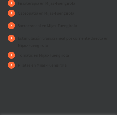
Fisioterapia en Mijas-Fuengirola
Osteopatía en Mijas-Fuengirola
Sacrocraneal en Mijas-Fuengirola
Estimulación transcraneal por corriente directa en
Mijas-Fuengirola
Tomatís en Mijas-Fuengirola
Pilates en Mijas-Fuengirola