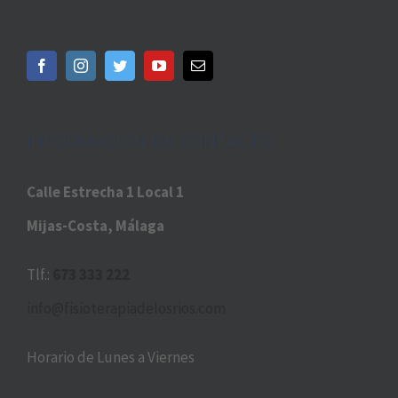
INFORMACIÓN DE CONTACTO
Calle Estrecha 1 Local 1
Mijas-Costa, Málaga
Tlf.:
673 333 222
info@fisioterapiadelosrios.com
Horario de Lunes a Viernes