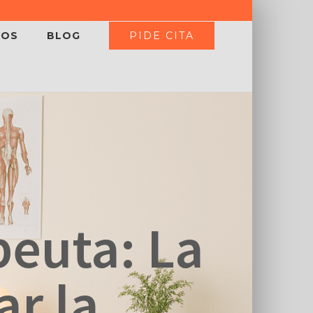
PIDE CITA
IOS
BLOG
peuta: La
ar la