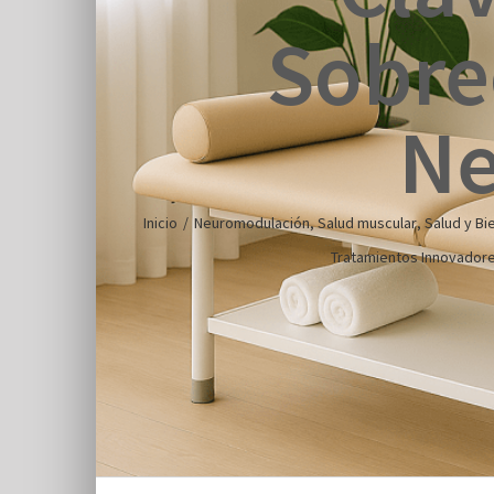
Sobre
Ne
Inicio
/
Neuromodulación
,
Salud muscular
,
Salud y Bi
Tratamientos Innovador