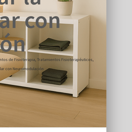
ar con
ión
ntos de Fisioterapia
,
Tratamientos Fisioterapéuticos
,
ular con Neuromodulación