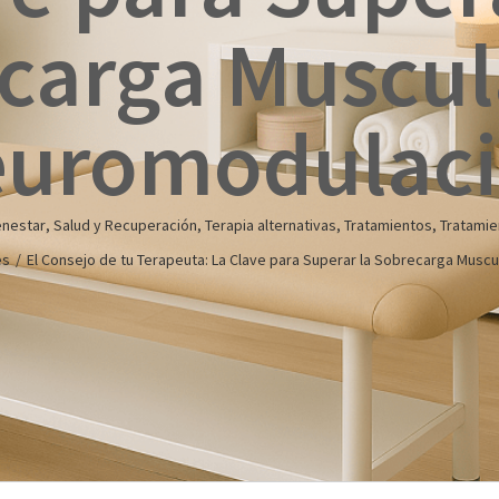
carga Muscul
uromodulac
enestar
,
Salud y Recuperación
,
Terapia alternativas
,
Tratamientos
,
Tratamie
es
/
El Consejo de tu Terapeuta: La Clave para Superar la Sobrecarga Musc