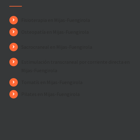
Fisioterapia en Mijas-Fuengirola
Osteopatía en Mijas-Fuengirola
Sacrocraneal en Mijas-Fuengirola
Estimulación transcraneal por corriente directa en
Mijas-Fuengirola
Tomatís en Mijas-Fuengirola
Pilates en Mijas-Fuengirola