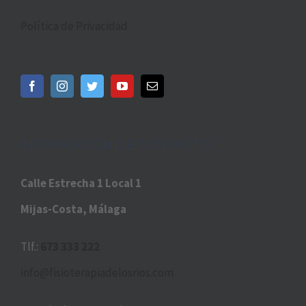
Política de Privacidad
INFORMACIÓN DE CONTACTO
Calle Estrecha 1 Local 1
Mijas-Costa, Málaga
Tlf.:
673 333 222
info@fisioterapiadelosrios.com