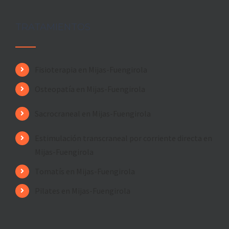
TRATAMIENTOS
Fisioterapia en Mijas-Fuengirola
Osteopatía en Mijas-Fuengirola
Sacrocraneal en Mijas-Fuengirola
Estimulación transcraneal por corriente directa en
Mijas-Fuengirola
Tomatís en Mijas-Fuengirola
Pilates en Mijas-Fuengirola