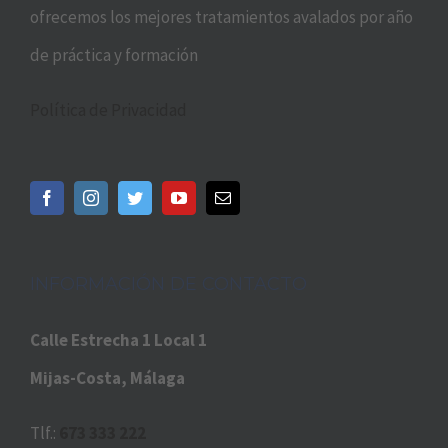
ofrecemos los mejores tratamientos avalados por año
de práctica y formación
Política de Privacidad
INFORMACIÓN DE CONTACTO
Calle Estrecha 1 Local 1
Mijas-Costa, Málaga
Tlf.:
673 333 222