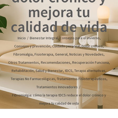
mejora tu
calidad de vida
Inicio
/
Bienestar Integral
,
Consejos para el invierno
,
Consejos y prevención
,
Cuidado personal
,
Dolor crónico
,
Fibromialgia
,
Fisioterapia
,
General
,
Noticias y Novedades
,
Otros Tratamientos
,
Recomendaciones
,
Recuperación Funciona
,
Rehabilitación
,
Salud y Bienestar
,
tDCS
,
Terapia alternativas
,
Terapias No Farmacológicas
,
Tratamientos Fisioterapéuticos
,
Tratamientos Innovadores
/
Fibromialgia: cómo la terapia tDCS reduce el dolor crónico y
mejora tu calidad de vida