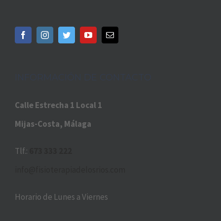
INFORMACIÓN DE CONTACTO
Calle Estrecha 1 Local 1
Mijas-Costa, Málaga
Tlf.:
673 333 222
info@fisioterapiadelosrios.com
Horario de Lunes a Viernes