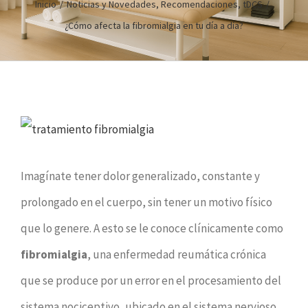
Inicio
/
Noticias y Novedades
,
Recomendaciones
,
tDCS
/
¿Cómo afecta la fibromialgia en tu día a día?
Ver
imagen
Imagínate tener dolor generalizado, constante y
más
prolongado en el cuerpo, sin tener un motivo físico
grande
que lo genere. A esto se le conoce clínicamente como
fibromialgia
, una enfermedad reumática crónica
que se produce por un error en el procesamiento del
sistema nociceptivo, ubicado en el sistema nervioso