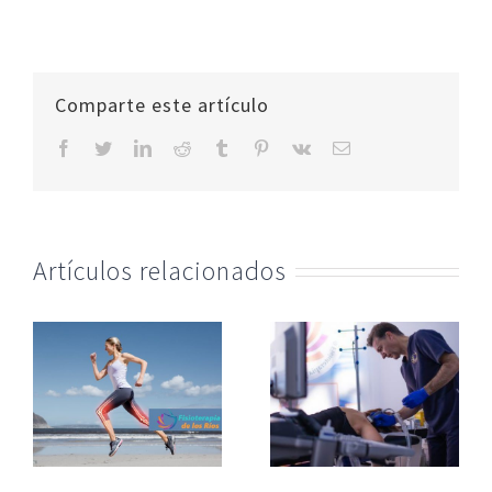
Comparte este artículo
facebook
twitter
linkedin
reddit
tumblr
pinterest
vk
Correo
electrónico
Artículos relacionados