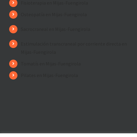
Fisioterapia en Mijas-Fuengirola
Osteopatía en Mijas-Fuengirola
Sacrocraneal en Mijas-Fuengirola
Estimulación transcraneal por corriente directa en
Mijas-Fuengirola
Tomatís en Mijas-Fuengirola
Pilates en Mijas-Fuengirola