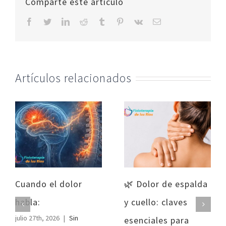
Comparte este artículo
facebook
twitter
linkedin
reddit
tumblr
pinterest
vk
Correo
electrónico
Artículos relacionados
Cuando el dolor
🌿 Dolor de espalda
habla:
y cuello: claves
julio 27th, 2026
|
Sin
esenciales para