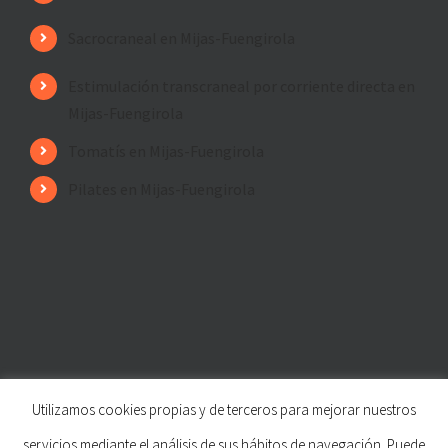
Sacrocraneal en Mijas-Fuengirola
Estimulación transcraneal por corriente directa en
Mijas-Fuengirola
Tomatís en Mijas-Fuengirola
Pilates en Mijas-Fuengirola
Utilizamos cookies propias y de terceros para mejorar nuestros
© Copyright
2026 | Fisioterapia de los Ríos
servicios mediante el análisis de sus hábitos de navegación. Puede