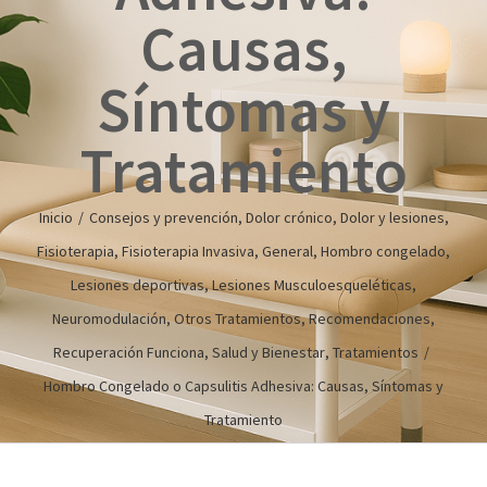
Causas,
Síntomas y
Tratamiento
Inicio
/
Consejos y prevención
,
Dolor crónico
,
Dolor y lesiones
,
Fisioterapia
,
Fisioterapia Invasiva
,
General
,
Hombro congelado
,
Lesiones deportivas
,
Lesiones Musculoesqueléticas
,
Neuromodulación
,
Otros Tratamientos
,
Recomendaciones
,
Recuperación Funciona
,
Salud y Bienestar
,
Tratamientos
/
Hombro Congelado o Capsulitis Adhesiva: Causas, Síntomas y
Tratamiento